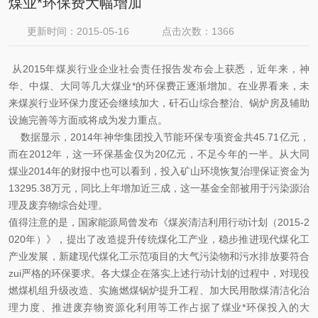
煤业*环保费大幅增加
更新时间：2015-05-16
点击次数：1366
从2015年煤炭行业企业社会责任报告发布会上获悉，近年来，神
华、中煤、大同等几大煤业*的环保费正逐渐增加。在业界看来，未
来煤炭行业环保力度还会继续加大，矸石山综合整治、锅炉房及辅助
设施完善等方面或将成为发力重点。
数据显示，2014年神华集团投入节能环保专项资金共45.71亿元，
而在2012年，这一环保基金仅为20亿元，不足今年的一半。从大同
煤业2014年的财报中也可以看到，投入矿山环境恢复治理保证资金为
13295.38万元，同比上年增加近三成，这一基金全部被用于污染源治
理及废弃物综合处理。
值得注意的是，国家能源局曾发布《煤炭清洁利用行动计划（2015-2
020年）》，提出了改造提升传统煤化工产业，稳步推进现代煤化工
产业发展，新建现代煤化工示范项目的大气污染物和污水排放要符合
zui严格的环保要求。各大煤企在落实上述行动计划的过程中，对现役
燃煤机组升级改造、实施燃煤锅炉提升工程、加大民用散煤清洁化治
理力度、推进废弃物资源化利用等工作占据了煤业*环保投入的大