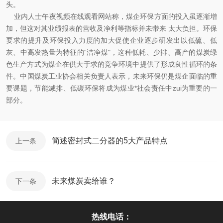
头。
业内人士午夜视频在线观看网站称，煤企环保方面的投入虽逐渐增
加，但这对其业绩报表的营收及净利等指标并未带来 太大负担。环保
要求的提升及环保投入力度的加大促使企业逐步研发出以低硫、低
灰、中高发热量为特征的“洁净煤"，这种低耗、少排、高产的煤炭绿
色生产方式为煤企在供大于求的竞争环境中提供了形成良性循环的条
件。中国煤炭工业协会相关负责人表示，未来环保仍是煤企面临的重
要课题，节能减排、低碳环保将成为煤业*社会责任中zui为重要的一
部分。
简述密封式二分器的5大产品特点
上一条
未来煤炭卖给谁？
下一条
热线电话：