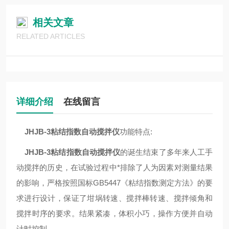
相关文章
RELATED ARTICLES
详细介绍
在线留言
JHJB-3粘结指数自动搅拌仪
功能特点:
JHJB-3粘结指数自动搅拌仪
的诞生结束了多年来人工手
动搅拌的历史，在试验过程中*排除了人为因素对测量结果
的影响，严格按照国标GB5447《粘结指数测定方法》的要
求进行设计，保证了坩埚转速、搅拌棒转速、搅拌倾角和
搅拌时序的要求。结果紧凑，体积小巧，操作方便并自动
计时控制。