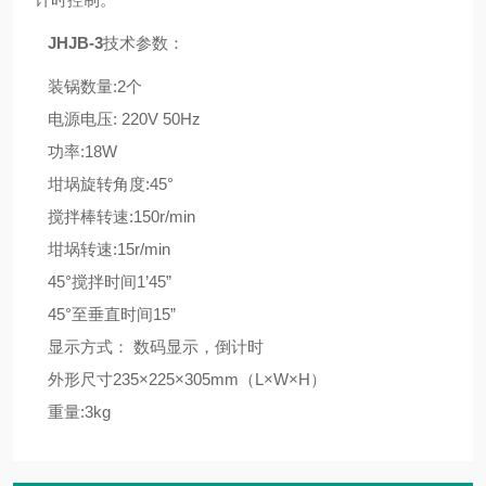
JHJB-3
技术参数：
装锅数量:2个
电源电压: 220V 50Hz
功率:18W
坩埚旋转角度:45°
搅拌棒转速:150r/min
坩埚转速:15r/min
45°搅拌时间1’45”
45°至垂直时间15”
显示方式： 数码显示，倒计时
外形尺寸235×225×305mm（L×W×H）
重量:3kg