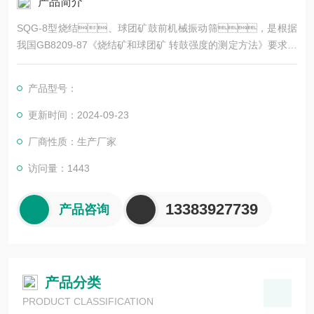
产品简介
SQG-8型烧结、球团矿鼓前机械振动筛，是根据
我国GB8209-87《烧结矿和球团矿 转鼓强度的测定方法》要求设
计制作的。
产品型号：
更新时间：2024-09-23
厂商性质：生产厂家
访问量：1443
13383927739
产品咨询
产品分类
PRODUCT CLASSIFICATION