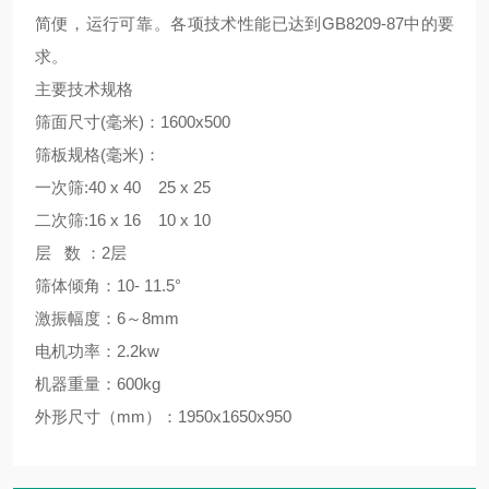
简便，运行可靠。各项技术性能已达到GB8209-87中的要
求。
主要技术规格
筛面尺寸(毫米)：1600x500
筛板规格(毫米)：
一次筛:40 x 40 25 x 25
二次筛:16 x 16 10 x 10
层 数 ：2层
筛体倾角：10- 11.5°
激振幅度：6～8mm
电机功率：2.2kw
机器重量：600kg
外形尺寸（mm）：1950x1650x950