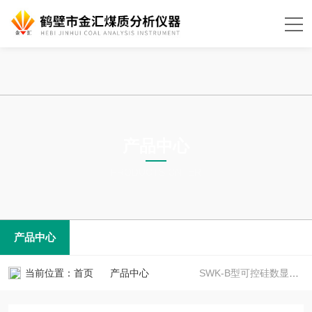
产品中心
PRODUCTS CNTER
产品中心
当前位置：
首页
产品中心
SWK-B型可控硅数显温度控制器