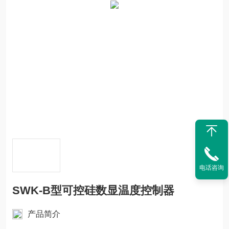
电话咨询
SWK-B型可控硅数显温度控制器
产品简介