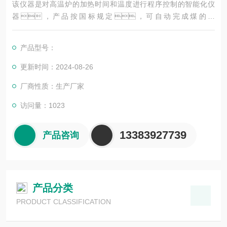
该仪器是对高温炉的加热时间和温度进行程序控制的智能化仪
器，产品按国标规定，可自动完成煤的快
灰、慢灰、罗加粘结指数，挥发份等加热
过程的程序控制，另外还设有自选功能，以满足用
产品型号：
户的其它要求。
更新时间：2024-08-26
厂商性质：生产厂家
访问量：1023
13383927739
产品咨询
产品分类
PRODUCT CLASSIFICATION