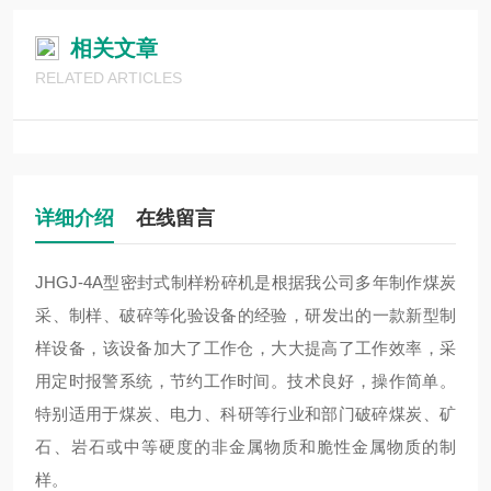
相关文章
RELATED ARTICLES
详细介绍
在线留言
JHGJ-4A型密封式制样粉碎机是根据我公司多年制作煤炭
采、制样、破碎等化验设备的经验，研发出的一款新型制
样设备，该设备加大了工作仓，大大提高了工作效率，采
用定时报警系统，节约工作时间。技术良好，操作简单。
特别适用于煤炭、电力、科研等行业和部门破碎煤炭、矿
石、岩石或中等硬度的非金属物质和脆性金属物质的制
样。