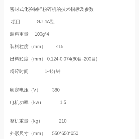
密封式化验制样粉碎机的技术指标及参数
项目 GJ-4A型
装料重量 100g*4
装料粒度（mm） ≤15
出料粒度（mm） 0.124-0.074(80目-200目)
粉碎时间 1-4分钟
额定电压（V） 380
电机功率（kw） 1.5
整机重量（kg） 210
外形尺寸（mm） 550*650*950