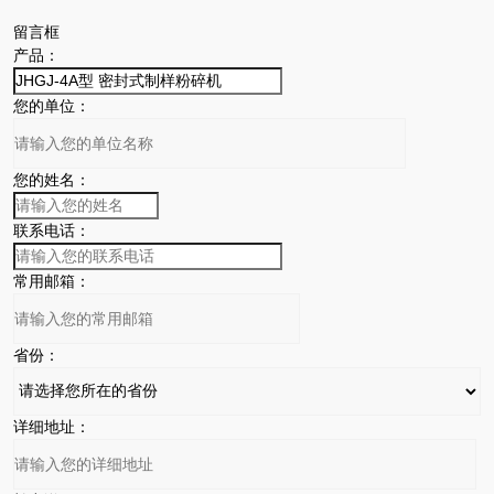
留言框
产品：
您的单位：
您的姓名：
联系电话：
常用邮箱：
省份：
详细地址：