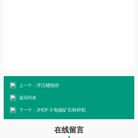
浮沉桶报价
上一个：
返回列表
JHDF-3 电磁矿石粉碎机
下一个：
在线留言